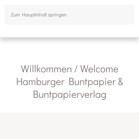
Zum Hauptinhalt springen
Willkommen
Willkommen / Welcome
Hamburger Buntpapier &
Buntpapier­verlag
Welcome
Neuerscheinung
New publication